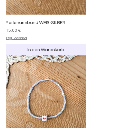
Perlenarmband WEIß-SILBER
Preis
15,00 €
zzgl. Versand
In den Warenkorb