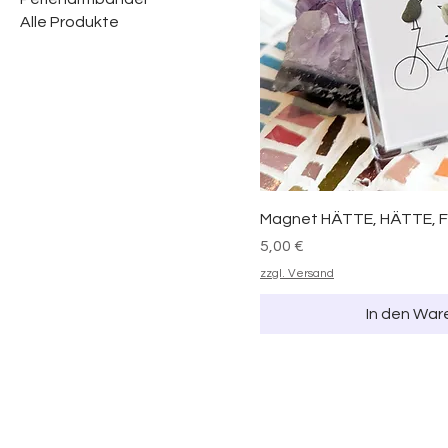
Alle Produkte
Magnet HÄTTE, HÄTTE, 
Preis
5,00 €
zzgl. Versand
In den War