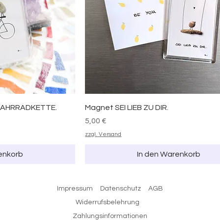
FAHRRADKETTE.
Magnet SEI LIEB ZU DIR.
Preis
5,00 €
zzgl. Versand
enkorb
In den Warenkorb
Impressum
Datenschutz
AGB
Widerrufsbelehrung
Zahlungsinformationen