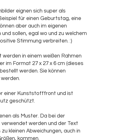
Beim Aufhängen a
Wand achten, um 
ilder eignen sich super als
Zerbrechen zu v
spiel für einen Geburtstag, eine
Beim Aufstellen s
können aber auch im eigenen
sicher aufgestell
und sollen, egal wo und zu welchem
vermeiden.
ositive Stimmung verbreiten. :)
Außerhalb der Re
oder aufstellen.
welt werden in einem weißen Rahmen
r im Format 27 x 27 x 6 cm (dieses
 bestellt werden. Sie können
 werden.
r einer Kunststofffront und ist
utz geschützt.
enen als Muster. Da bei der
n verwendet werden und der Text
 zu kleinen Abweichungen, auch in
Größen, kommen.