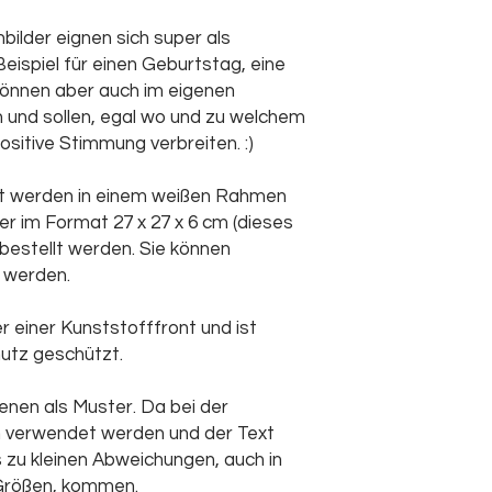
Zerbrechen zu v
ilder eignen sich super als
Beim Aufstellen s
sicher aufgestell
spiel für einen Geburtstag, eine
vermeiden.
können aber auch im eigenen
Außerhalb der Re
und sollen, egal wo und zu welchem
oder aufstellen.
ositive Stimmung verbreiten. :)
welt werden in einem weißen Rahmen
r im Format 27 x 27 x 6 cm (dieses
 bestellt werden. Sie können
 werden.
r einer Kunststofffront und ist
utz geschützt.
enen als Muster. Da bei der
n verwendet werden und der Text
 zu kleinen Abweichungen, auch in
Größen, kommen.