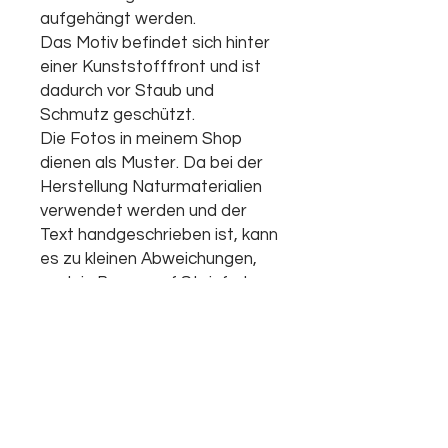
aufgehängt werden.
Das Motiv befindet sich hinter
einer Kunststofffront und ist
dadurch vor Staub und
Schmutz geschützt.
Die Fotos in meinem Shop
dienen als Muster. Da bei der
Herstellung Naturmaterialien
verwendet werden und der
Text handgeschrieben ist, kann
es zu kleinen Abweichungen,
auch in Bezug auf Steinfarben
und Größen, kommen.
Jedes Bild ist ein Unikat und
wird von mir selbst hergestellt.
Alternativ zum Versand kannst
du dein Steinbild auch bei mir in