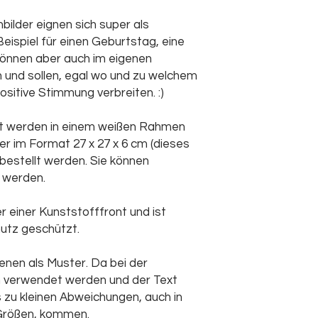
Zerbrechen zu v
ilder eignen sich super als
Beim Aufstellen s
sicher aufgestell
spiel für einen Geburtstag, eine
vermeiden.
können aber auch im eigenen
Außerhalb der Re
und sollen, egal wo und zu welchem
oder aufstellen.
ositive Stimmung verbreiten. :)
welt werden in einem weißen Rahmen
r im Format 27 x 27 x 6 cm (dieses
 bestellt werden. Sie können
 werden.
r einer Kunststofffront und ist
utz geschützt.
enen als Muster. Da bei der
n verwendet werden und der Text
 zu kleinen Abweichungen, auch in
Größen, kommen.