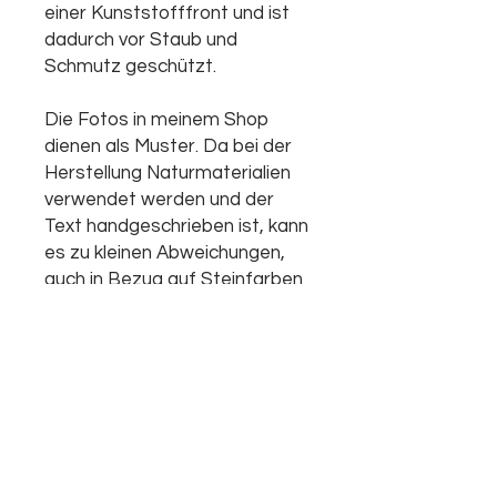
einer Kunststofffront und ist
dadurch vor Staub und
Schmutz geschützt.
Die Fotos in meinem Shop
dienen als Muster. Da bei der
Herstellung Naturmaterialien
verwendet werden und der
Text handgeschrieben ist, kann
es zu kleinen Abweichungen,
auch in Bezug auf Steinfarben
und Größen, kommen.
Jedes Bild ist ein Unikat und
wird von mir selbst hergestellt.
Alternativ zum Versand kannst
du dein Steinbild auch bei mir in
München Untermenzing selbst
abholen.