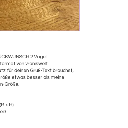
ÜCKWUNSCH 2 Vögel
ormat von vroniswelt.
z für deinen Gruß-Text brauchst,
Größe etwas besser als meine
en-Größe.
(B x H)
eiß