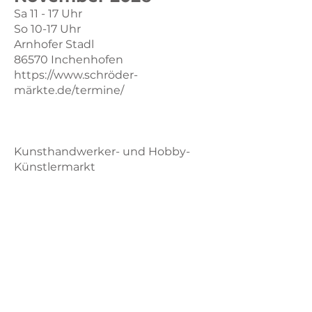
Sa 11 - 17 Uhr
So 10-17 Uhr
Arnhofer Stadl
86570 Inchenhofen
https://www.schr
öder-
märkte.de/termine/
Kunsthandwerker- und Hobby-
Künstlermarkt
in
Freising
Sonntag, 22.
November 2026
Wolf-Ferrari-Haus Ottobrunn
Rathausplatz 2
85521 Ottobrunn